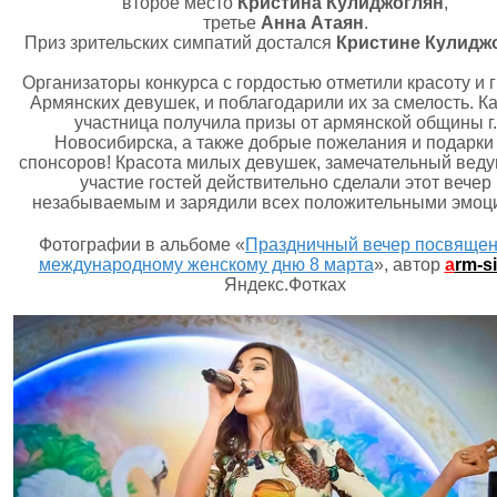
второе место
Кристина Кулиджоглян
,
третье
Анна Атаян
.
Приз зрительских симпатий достался
Кристине Кулиджо
Организаторы конкурса с гордостью отметили красоту и 
Армянских девушек, и поблагодарили их за смелость. К
участница получила призы от армянской общины г.
Новосибирска, а также добрые пожелания и подарки
спонсоров! Красота милых девушек, замечательный веду
участие гостей действительно сделали этот вечер
незабываемым и зарядили всех положительными эмоц
Фотографии в альбоме «
Праздничный вечер посвяще
международному женскому дню 8 марта
», автор
a
rm-s
Яндекс.Фотках