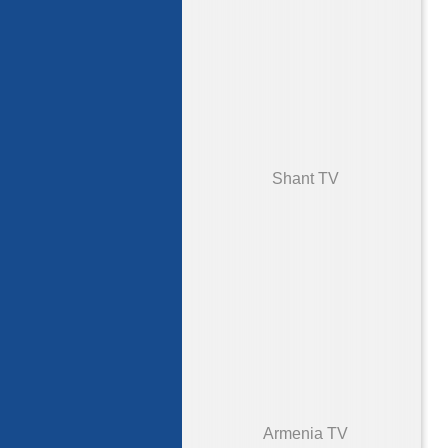
Shant TV
Armenia TV