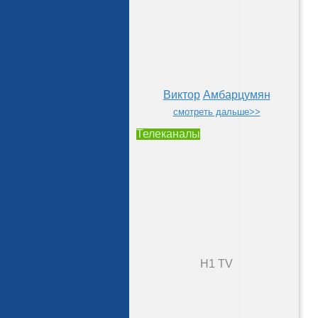
Виктор
Амбарцумян
смотреть дальше>>
Телеканалы
H1 TV