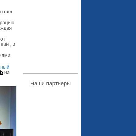
глян.
грацию
аждая
 от
щий , и
иями.
нный
ib
на
Наши партнеры