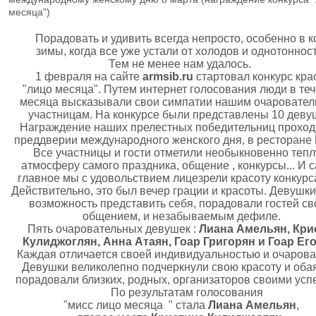
месяца")
Порадовать и удивить всегда непросто, особенно в к
зимы, когда все уже устали от холодов и однотонност
Тем не менее нам удалось.
1 февраля на сайте
armsib.ru
стартовал конкурс кра
"лицо месяца". Путем интернет голосования люди в те
месяца высказывали свои симпатии нашим очаровате
участницам. На конкурсе были представлены 10 деву
Награждение наших прелестных победительниц проход
преддверии международного женского дня, в ресторане 
Все участницы и гости отметили необыкновенно теп
атмосферу самого праздника, общение , конкурсы... И 
главное мы с удовольствием лицезрели красоту конкурс
Действительно, это был вечер грации и красоты. Девушк
возможность представить себя, порадовали гостей с
общением, и незабываемым дефиле.
Пять очаровательных девушек :
Лиана Амельян, Кри
Кулиджоглян, Анна Атаян, Гоар Григорян и Гоар Ег
Каждая отличается своей индивидуальностью и очаров
Девушки великолепно подчеркнули свою красоту и оба
порадовали близких, родных, организаторов своими усп
По результатам голосования
"мисс лицо месяца " стала
Лиана Амельян
,