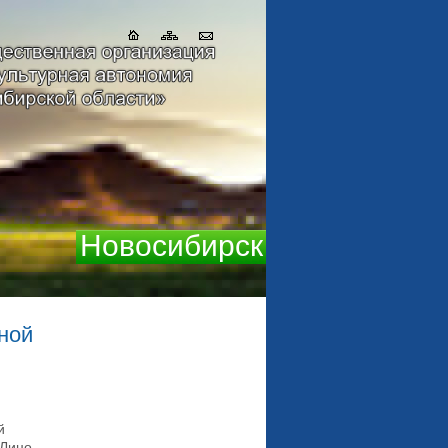
Новосибирск
ной
й
"Лицо