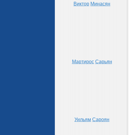
Виктор
Минасян
Мартирос
Сарьян
Уильям
Сароян