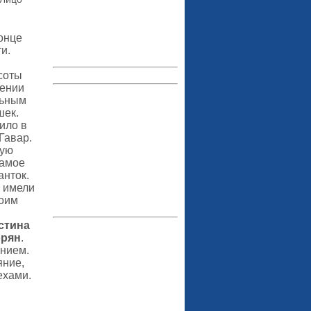
онце
и.
соты
чении
льным
шек.
ило в
Гавар.
лую
самое
анток.
и имели
воим
стина
орян
.
анием.
яние,
ехами.