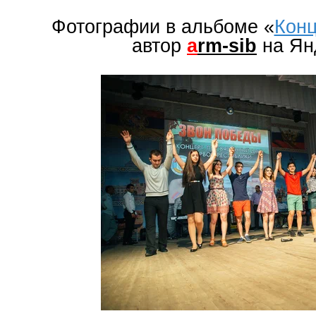
Фотографии в альбоме «
Конц
автор
a
rm-sib
на Ян