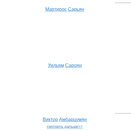
Мартирос
Сарьян
Уильям
Сароян
Виктор
Амбарцумян
смотреть дальше>>