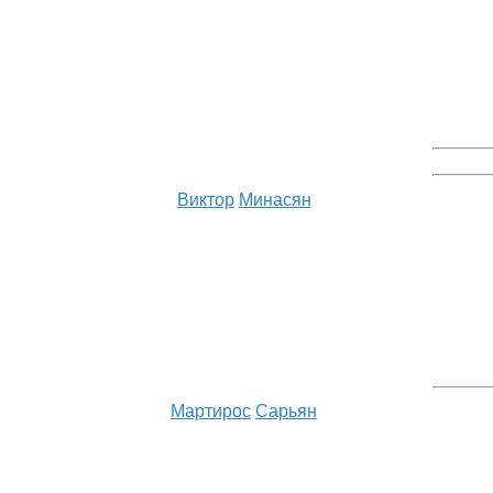
Виктор
Минасян
Мартирос
Сарьян