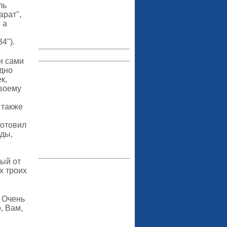
ль
арат",
 а
4").
и сами
одно
к,
своему
 также
готовил
еды,
дый от
х троих
 Очень
, Вам,