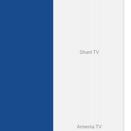
Shant TV
Armenia TV