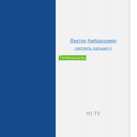
Виктор
Амбарцумян
смотреть дальше>>
Телеканалы
H1 TV