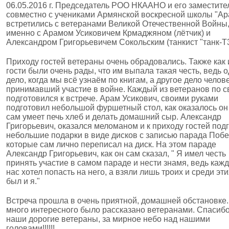
06.05.2016 г. Председатель РОО НКААНО и его заместите
совместно с учениками Армянской воскресной школы "Ар
встретились с ветеранами Великой Отечественной Войны,
именно с Арамом Усиковичем Крмаджяном (лётчик) и
Александром Григорьевичем Сокольским (танкист "танк-Т3
Приходу гостей ветераны очень обрадовались. Также как 
гости были очень рады, что им выпала такая честь, ведь 
дело, когда мы всё узнаём по книгам, а другое дело челове
принимавший участие в войне. Каждый из ветеранов по 
подготовился к встрече. Арам Усикович, своими руками
подготовил небольшой фуршетный стол, как оказалось он
сам умеет печь хлеб и делать домашний сыр. Александр
Григорьевич, оказался меломаном и к приходу гостей под
небольшие подарки в виде дисков с записью парада Поб
которые сам лично переписал на диск. На этом параде
Александр Григорьевич, как он сам сказал, " Я имел честь
принять участие в самом параде и нести знамя, ведь каж
нас хотел попасть на него, а взяли лишь троих и среди эти
был и я."
Встреча прошла в очень приятной, домашней обстановке.
много интересного было рассказано ветеранами. Спасибо
наши дорогие ветераны, за мирное небо над нашими
головами!!!!!!