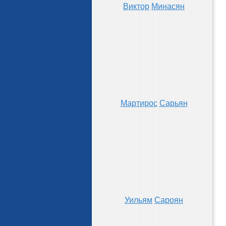
Виктор
Минасян
Мартирос
Сарьян
Уильям
Сароян