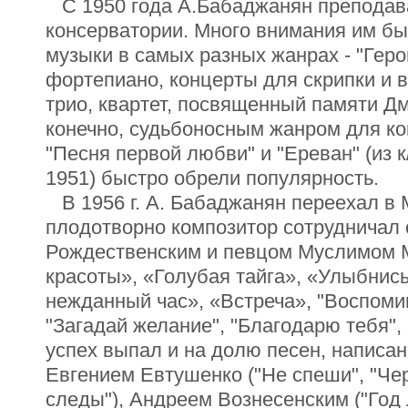
С 1950 года А.Бабаджанян преподав
консерватории. Много внимания им бы
музыки в самых разных жанрах - "Гер
фортепиано, концерты для скрипки и 
трио, квартет, посвященный памяти Д
конечно, судьбоносным жанром для ко
"Песня первой любви" и "Ереван" (из 
1951) быстро обрели популярность.
В 1956 г. А. Бабаджанян переехал в 
плодотворно композитор сотрудничал 
Рождественским и певцом Муслимом 
красоты», «Голубая тайга», «Улыбнись
нежданный час», «Встреча», "Воспомин
"Загадай желание", "Благодарю тебя"
успех выпал и на долю песен, написан
Евгением Евтушенко ("Не спеши", "Чер
следы"), Андреем Вознесенским ("Год 