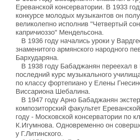
Ереванской консерватории. В 1933 го
конкурсе молодых музыкантов он полу
великолепно исполнив "Четвертый сон
капричиоззо" Мендельсона.
В 1936 году начались уроки у Вардге
знаменитого армянского народного пе
Бархударяна.
В 1938 году Бабаджанян переехал в М
последний курс музыкального училища
по классу фортепиано у Елены Гнесин
Виссариона Шебалина.
В 1947 году Арно Бабаджанян экстер
композиторский факультет Ереванской 
году - Московской консерватории по к
К.Игумнова. Одновременно он соверш
у Г.Литинского.