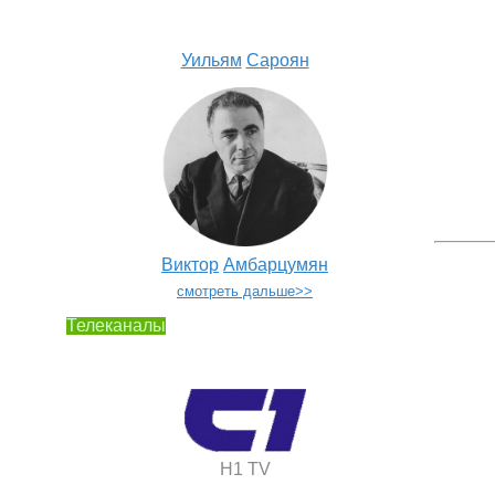
Уильям
Сароян
Виктор
Амбарцумян
смотреть дальше>>
Телеканалы
H1 TV