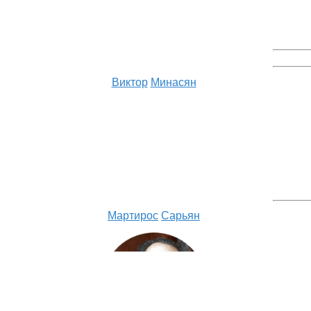
Виктор
Минасян
Мартирос
Сарьян