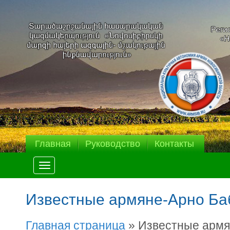
Главная
Руководство
Контакты
Меню
Известные армяне-Арно Б
Главная страница
»
Известные армя