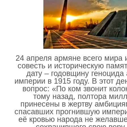
24 апреля армяне всего мира 
совесть и историческую памя
дату – годовщину геноцида
империи в 1915 году. В этот де
вопрос: «По ком звонит коло
тому назад, полтора мил
принесены в жертву амбиция
спасавших прогнившую импер
её кровью народа не желавше
сохранившего свою веру