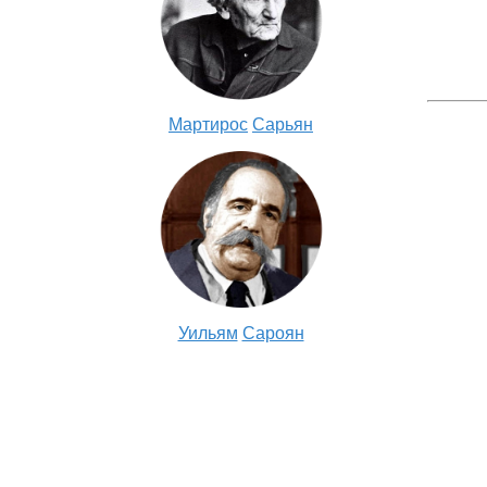
Мартирос
Сарьян
Уильям
Сароян