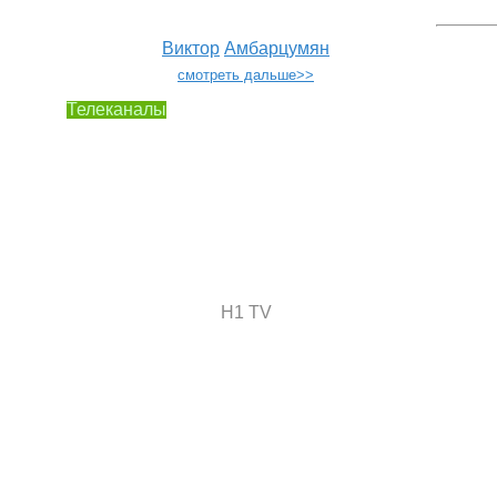
Виктор
Амбарцумян
смотреть дальше>>
Телеканалы
H1 TV